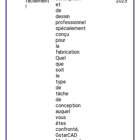
facilement
2025
et
!
de
dessin
professionnel
spécialement
conçu
pour
la
fabrication.
Quel
que
soit
le
type
de
tâche
de
conception
auquel
vous
êtes
confronté,
GstarCAD