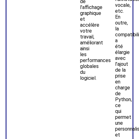
de
vocale,
l’affichage
etc.
graphique
En
et
outre,
accélère
la
votre
compatibil
travail,
a
améliorant
été
ainsi
élargie
les
avec
performances
l’ajout
globales
de la
du
prise
logiciel.
en
charge
de
Python,
ce
qui
permet
une
personnali
et