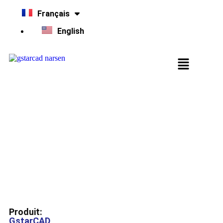
Français
English
Bibliothèque vidéo
Explorez notre bibliothèque pour découvrir comment GstarCAD
peut vous aider
Produit:
GstarCAD