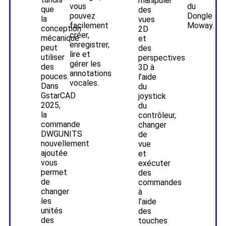
manipuler
vous
du
que
des
pouvez
Dongle
la
vues
facilement
Moway.
conception
2D
créer,
mécanique
et
enregistrer,
peut
des
lire et
utiliser
perspectives
gérer les
des
3D à
annotations
pouces.
l’aide
vocales.
Dans
du
GstarCAD
joystick
2025,
du
la
contrôleur,
commande
changer
DWGUNITS
de
nouvellement
vue
ajoutée
et
vous
exécuter
permet
des
de
commandes
changer
à
les
l’aide
unités
des
des
touches