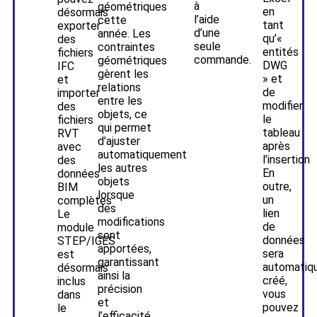
à
géométriques
en
désormais
l’aide
cette
tant
exporter
d’une
année. Les
qu’«
des
seule
contraintes
entités
fichiers
commande.
géométriques
DWG
IFC
gèrent les
» et
et
relations
de
importer
entre les
modifier
des
objets, ce
le
fichiers
qui permet
tableau
RVT
d’ajuster
après
avec
automatiquement
l’insertion
des
les autres
En
données
objets
outre,
BIM
lorsque
un
complètes
des
lien
Le
modifications
de
module
sont
données
STEP/IGES
apportées,
sera
est
garantissant
automatiq
désormais
ainsi la
créé,
inclus
précision
vous
dans
et
pouvez
le
l’efficacité