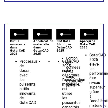
Outils
Accélération
BIM Data
Aperçu de
innovants
matérielle
Editing in
GstarCAD
dans
dans
GstarCAD
2025
GstarCAD
GstarCAD
2025
2025
2025
GstarCAD
Edition
2025
Processus
GstarCAD
des
élève
de
2025
données
les
dessin
inclut
BIM
performan
avec
désormais
dans
à un
les
l’accélération
GstarCAD
niveau
puissants
matérielle,
2025
supérieur
outils
qui
grâce
innovants
utilise
à
de
les
l’accélérat
GstarCAD
puissantes
matérielle
capacités