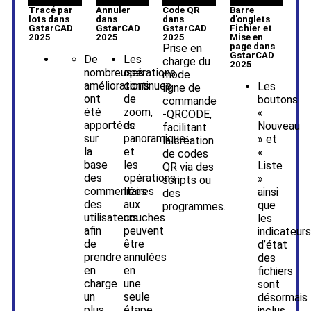
Tracé par
Annuler
Code QR
Barre
lots dans
dans
dans
d'onglets
GstarCAD
GstarCAD
GstarCAD
Fichier et
2025
2025
2025
Mise en
page dans
Prise en
GstarCAD
De
Les
charge du
2025
nombreuses
opérations
mode
améliorations
continues
Les
ligne de
ont
de
boutons
commande
été
zoom,
«
-QRCODE,
apportées
de
Nouveau
facilitant
sur
panoramique
» et
la création
la
et
«
de codes
base
les
Liste
QR via des
des
opérations
»
scripts ou
commentaires
liées
ainsi
des
des
aux
que
programmes.
utilisateurs
couches
les
afin
peuvent
indicateurs
de
être
d’état
prendre
annulées
des
en
en
fichiers
charge
une
sont
un
seule
désormais
plus
étape
inclus