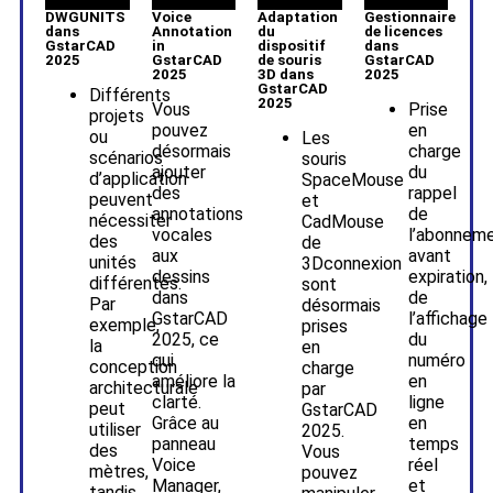
DWGUNITS
Voice
Adaptation
Gestionnaire
dans
Annotation
du
de licences
GstarCAD
in
dispositif
dans
2025
GstarCAD
de souris
GstarCAD
2025
3D dans
2025
GstarCAD
Différents
2025
Vous
Prise
projets
pouvez
en
ou
Les
désormais
charge
scénarios
souris
ajouter
du
d’application
SpaceMouse
des
rappel
peuvent
et
annotations
de
nécessiter
CadMouse
vocales
l’abonnem
des
de
aux
avant
unités
3Dconnexion
dessins
expiration,
différentes.
sont
dans
de
Par
désormais
GstarCAD
l’affichage
exemple,
prises
2025, ce
du
la
en
qui
numéro
conception
charge
améliore la
en
architecturale
par
clarté.
ligne
peut
GstarCAD
Grâce au
en
utiliser
2025.
panneau
temps
des
Vous
Voice
réel
mètres,
pouvez
Manager,
et
tandis