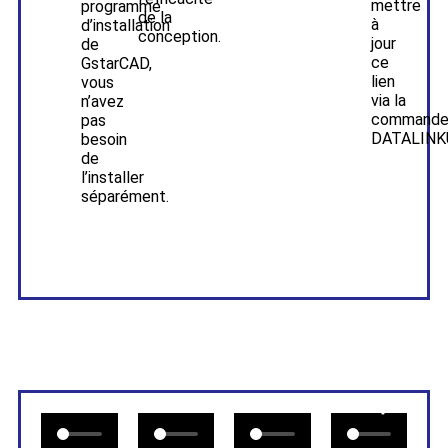
mettre
programme
de la
à
d’installation
conception.
jour
de
ce
GstarCAD,
lien
vous
via la
n’avez
command
pas
DATALINK
besoin
de
l’installer
séparément.