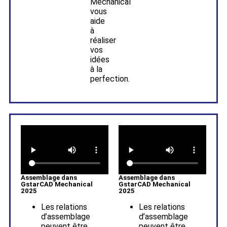
Mechanical
vous
aide
à
réaliser
vos
idées
à la
perfection.
Assemblage dans
Assemblage dans
GstarCAD Mechanical
GstarCAD Mechanical
2025
2025
Les relations
Les relations
d’assemblage
d’assemblage
peuvent être
peuvent être