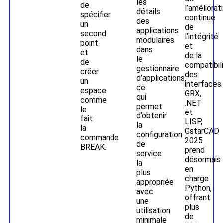
les
de
l’améliorat
détails
spécifier
continue
des
un
de
applications
second
l’intégrité
modulaires
point
et
dans
et
de la
le
de
compatibil
gestionnaire
créer
des
d’applications,
un
interfaces
ce
espace
GRX,
qui
comme
.NET
permet
le
et
d’obtenir
fait
LISP,
la
la
GstarCAD
configuration
commande
2025
de
BREAK.
prend
service
désormais
la
en
plus
charge
appropriée
Python,
avec
offrant
une
plus
utilisation
de
minimale