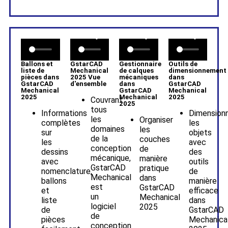
GstarCAD
Ballons et
Gestionnaire
Outils de
Mechanical
liste de
de calques
dimensionnement
2025 Vue
pièces dans
mécaniques
dans
d'ensemble
GstarCAD
dans
GstarCAD
Mechanical
GstarCAD
Mechanical
2025
Mechanical
2025
Couvrant
2025
tous
Informations
Dimension
les
Organiser
complètes
les
domaines
les
sur
objets
de la
couches
les
avec
conception
de
dessins
des
mécanique,
manière
avec
outils
GstarCAD
pratique
nomenclature,
de
Mechanical
dans
ballons
manière
est
GstarCAD
et
efficace
un
Mechanical
liste
dans
logiciel
2025
de
GstarCAD
de
pièces
Mechanica
conception