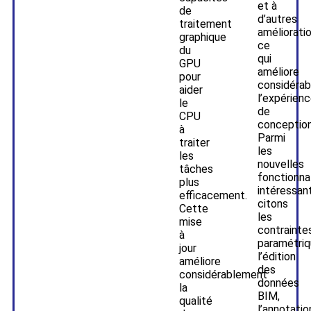
et à
de
d’autres
traitement
amélioratio
graphique
ce
du
qui
GPU
améliore
pour
considéra
aider
l’expérien
le
de
CPU
conception
à
Parmi
traiter
les
les
nouvelles
tâches
fonctionna
plus
intéressan
efficacement.
citons
Cette
les
mise
contrainte
à
paramétriq
jour
l’édition
améliore
des
considérablement
données
la
BIM,
qualité
l’annotatio