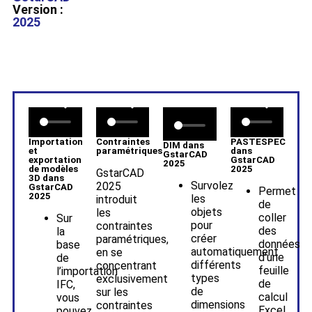
Version :
2025
Importation
Contraintes
PASTESPEC
DIM dans
et
paramétriques
dans
GstarCAD
exportation
GstarCAD
2025
de modèles
2025
GstarCAD
3D dans
Survolez
2025
GstarCAD
Permet
2025
les
introduit
de
objets
les
coller
Sur
pour
contraintes
des
la
créer
paramétriques,
données
base
automatiquement
en se
d’une
de
différents
concentrant
feuille
l’importation
types
exclusivement
de
IFC,
de
sur les
calcul
vous
dimensions
contraintes
Excel
pouvez