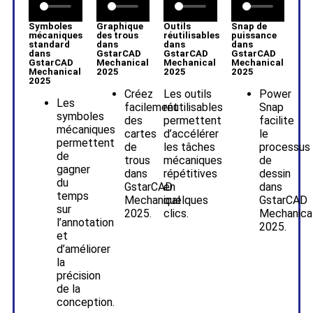
Symboles
Graphique
Outils
Snap de
mécaniques
des trous
réutilisables
puissance
standard
dans
dans
dans
dans
GstarCAD
GstarCAD
GstarCAD
GstarCAD
Mechanical
Mechanical
Mechanical
Mechanical
2025
2025
2025
2025
Créez
Les outils
Power
Les
facilement
réutilisables
Snap
symboles
des
permettent
facilite
mécaniques
cartes
d’accélérer
le
permettent
de
les tâches
processus
de
trous
mécaniques
de
gagner
dans
répétitives
dessin
du
GstarCAD
en
dans
temps
Mechanical
quelques
GstarCAD
sur
2025.
clics.
Mechanica
l’annotation
2025.
et
d’améliorer
la
précision
de la
conception.