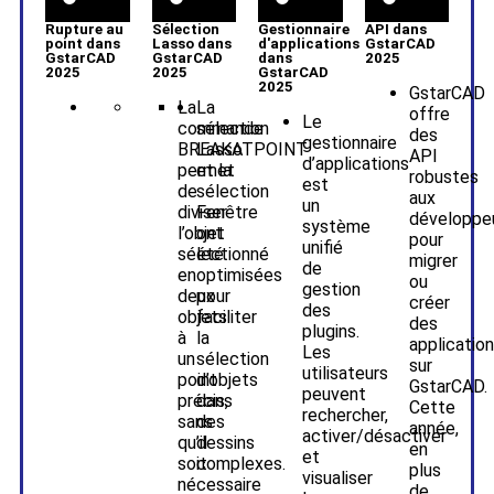
Rupture au
Sélection
Gestionnaire
API dans
point dans
Lasso dans
d'applications
GstarCAD
GstarCAD
GstarCAD
dans
2025
2025
2025
GstarCAD
2025
GstarCAD
La
La
offre
Le
commande
sélection
des
gestionnaire
BREAKATPOINT
Lasso
API
d’applications
permet
et la
robustes
est
de
sélection
aux
un
diviser
Fenêtre
développe
système
l’objet
ont
pour
unifié
sélectionné
été
migrer
de
en
optimisées
ou
gestion
deux
pour
créer
des
objets
faciliter
des
plugins.
à
la
applicatio
Les
un
sélection
sur
utilisateurs
point
d’objets
GstarCAD.
peuvent
précis,
dans
Cette
rechercher,
sans
des
année,
activer/désactiver
qu’il
dessins
en
et
soit
complexes.
plus
visualiser
nécessaire
de